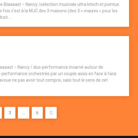
Blaaaast – Nancy /sélection musicale ultra kitsch et pointue.
 fois c’est à la MJC des 3 maisons (des 3 « maizes » pour les
oit...
laaaast – Nancy / duo-performance incarné autour de
e performance orchestrée par un couple assis en face à face
oue ne pas avoir tout compris, saisi tout le sens de cet
3
…
6