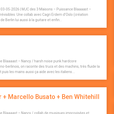
s) 03-05-2026 | MJC des 3 Maisons – Puissance Blaaaast –
évisibles. Une collab avec Cagri Erdem d’Oslo (création
e Berlin lui aussi à la guitare et enfin...
e Blaaaast – Nancy / harsh noise punk hardcore
o-berlinois, on raconte des trucs et des machins, très fluide la
 puis les mains aussi ça aide avec les italiens....
 + Marcello Busato + Ben Whitehill
e Blaaaast – Nancy / collab de musiques improvisées et