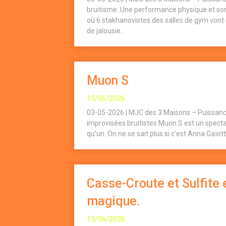
bruitisme. Une performance physique et sono
où 6 stakhanovistes des salles de gym vont s
de jalousie...
Muon S
15/06/2026
03-05-2026 | MJC des 3 Maisons – Puissan
improvisées bruitistes Muon S est un spect
qu’un. On ne se sait plus si c’est Anna Gaïotti
Casse-Croute et Sulfite e
magique.
15/06/2026