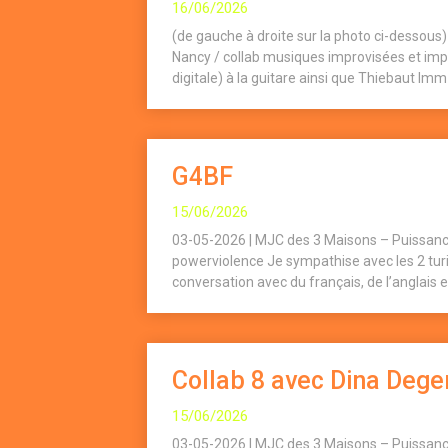
16/06/2026
(de gauche à droite sur la photo ci-dessou
Nancy / collab musiques improvisées et impr
digitale) à la guitare ainsi que Thiebaut Imm d
G4BF
15/06/2026
03-05-2026 | MJC des 3 Maisons – Puissanc
powerviolence Je sympathise avec les 2 turin
conversation avec du français, de l’anglais et
Collab 8 avec Dina Deger
15/06/2026
03-05-2026 | MJC des 3 Maisons – Puissanc