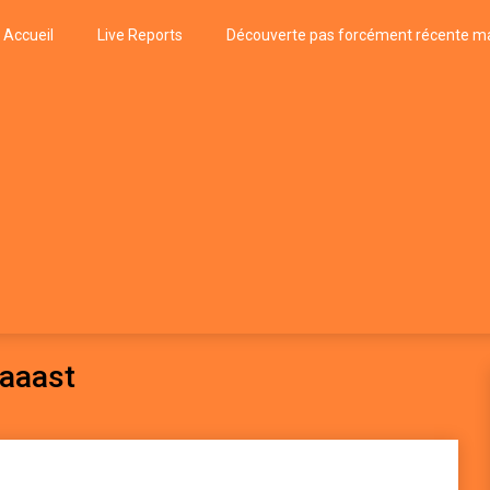
Accueil
Live Reports
Découverte pas forcément récente ma
k
P, FUNK, JAZZ, MUSIQUE DU MONDE…
laaast