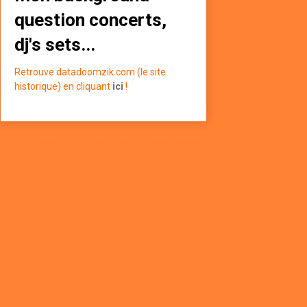
question concerts,
dj's sets...
Retrouve datadoomzik.com (le site
historique) en cliquant
ici
!
in WordPress Cookie par Real Cookie Banner