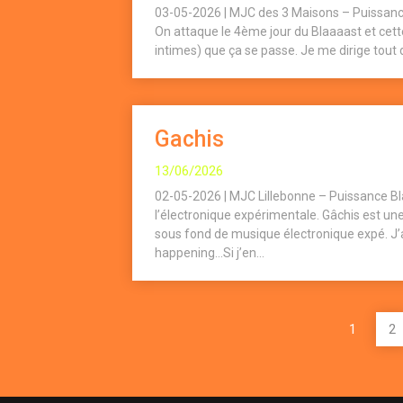
03-05-2026 | MJC des 3 Maisons – Puissance 
On attaque le 4ème jour du Blaaaast et cette
intimes) que ça se passe. Je me dirige tout dr
Gachis
13/06/2026
02-05-2026 | MJC Lillebonne – Puissance B
l’électronique expérimentale. Gâchis est un
sous fond de musique électronique expé. J’av
happening…Si j’en...
Pagination
1
2
des
publications