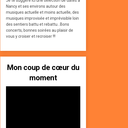
Je te suggère ici une sélection de dates à
Nancy et ses environs autour des
musiques actuelle et moins actuelle, des
musiques improvisée et imprévisible loin
des sentiers battu et rebattu...Bons
concerts, bonnes soirées au plaisir de
vous y croiser et recroiser !!!
Mon coup de cœur du
moment