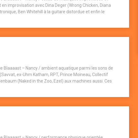
et en improvisation avec Dina Deger (Wrong Chicken, Diana
ronique, Ben Whitehill à la guitare distordue et enfin le
Plug
e Blaaaast – Nancy / ambient aquatique parmi les sons de
 (Savvat, ex-Uhm Katham, RPT, Prince Moineau, Collectif
enbaum (Naked in the Zoo, Ezel) aux machines aussi. Ces
e Blaaaast – Nancy / performance physique orientée