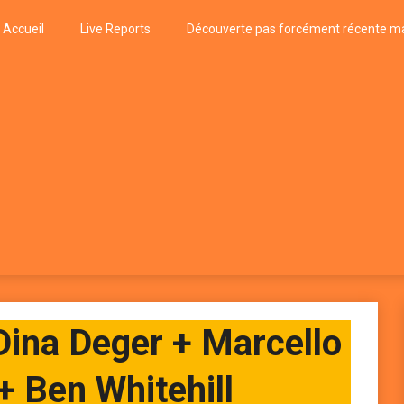
Accueil
Live Reports
Découverte pas forcément récente ma
k
P, FUNK, JAZZ, MUSIQUE DU MONDE…
Dina Deger + Marcello
+ Ben Whitehill