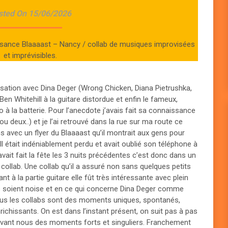
sted On 15/06/2026
sance Blaaaast – Nancy / collab de musiques improvisées
et imprévisibles.
isation avec Dina Deger (Wrong Chicken, Diana Pietrushka,
Ben Whitehill à la guitare distordue et enfin le fameux,
 à la batterie. Pour l’anecdote j’avais fait sa connaissance
 (ou deux..) et je l’ai retrouvé dans la rue sur ma route ce
avec un flyer du Blaaaast qu’il montrait aux gens pour
 Il était indéniablement perdu et avait oublié son téléphone à
l avait fait la fête les 3 nuits précédentes c’est donc dans un
a collab. Une collab qu’il a assuré non sans quelques petits
ant à la partie guitare elle fût très intéressante avec plein
ls soient noise et en ce qui concerne Dina Deger comme
 plus les collabs sont des moments uniques, spontanés,
richissants. On est dans l’instant présent, on suit pas à pas
devant nous des moments forts et singuliers. Franchement