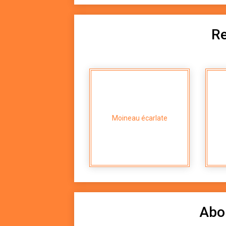
Re
Moineau écarlate
Abo