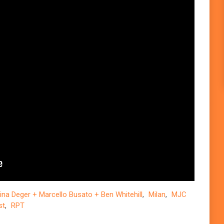
Plug
ina Deger + Marcello Busato + Ben Whitehill
,
Milan
,
MJC
st
,
RPT