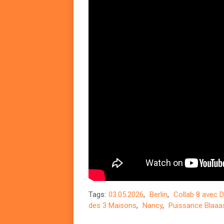
Tags:
03.05.2026
,
Berlin
,
Collab 8 avec D
des 3 Maisons
,
Nancy
,
Puissance Blaaa