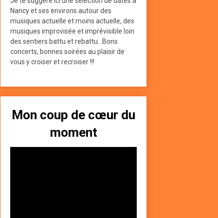
Je te suggère ici une sélection de dates à
Nancy et ses environs autour des
musiques actuelle et moins actuelle, des
musiques improvisée et imprévisible loin
des sentiers battu et rebattu...Bons
concerts, bonnes soirées au plaisir de
vous y croiser et recroiser !!!
Mon coup de cœur du
moment