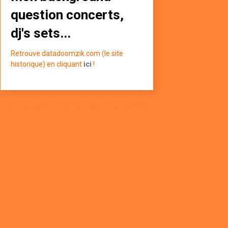
question concerts,
dj's sets...
Retrouve datadoomzik.com (le site
historique) en cliquant
ici
!
in WordPress Cookie par Real Cookie Banner