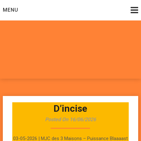
Skip
MENU
to
content
Datadoomzik
ELECTRONIQUE, ROCK, REGGAE, HIP-HOP, FUNK, JAZZ,
MUSIQUE DU MONDE…
D’incise
Posted On 16/06/2026
03-05-2026 | MJC des 3 Maisons – Puissance Blaaaast