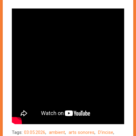
Tags:
03.05.2026
,
ambient
,
arts sonores
,
D'incise
,