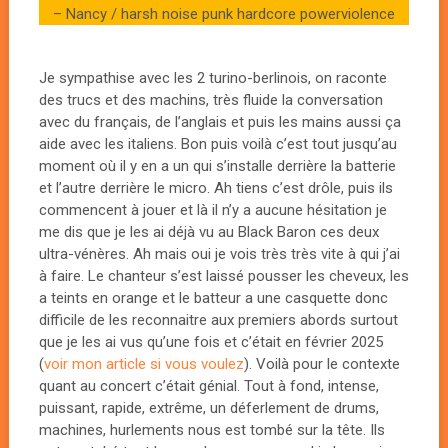
– Nancy / harsh noise punk hardcore powerviolence
Je sympathise avec les 2 turino-berlinois, on raconte
des trucs et des machins, très fluide la conversation
avec du français, de l’anglais et puis les mains aussi ça
aide avec les italiens. Bon puis voilà c’est tout jusqu’au
moment où il y en a un qui s’installe derrière la batterie
et l’autre derrière le micro. Ah tiens c’est drôle, puis ils
commencent à jouer et là il n’y a aucune hésitation je
me dis que je les ai déjà vu au Black Baron ces deux
ultra-vénères. Ah mais oui je vois très très vite à qui j’ai
à faire. Le chanteur s’est laissé pousser les cheveux, les
a teints en orange et le batteur a une casquette donc
difficile de les reconnaitre aux premiers abords surtout
que je les ai vus qu’une fois et c’était en février 2025
(
voir mon article si vous voulez
). Voilà pour le contexte
quant au concert c’était génial. Tout à fond, intense,
puissant, rapide, extrême, un déferlement de drums,
machines, hurlements nous est tombé sur la tête. Ils