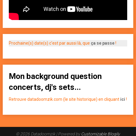
Prochaine(s) date(s) c'est par aussi là, que
ça se passe
!
Mon background question
concerts, dj's sets...
Retrouve datadoomzik.com (le site historique) en cliquant
ici
!
© 2026 Datadoomzik
| Powered by
Customizable Blogily