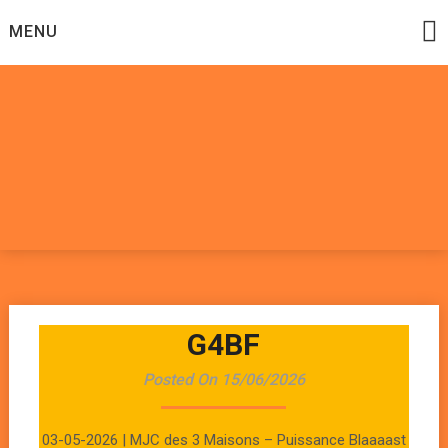
Skip
MENU
to
content
Datadoomzik
ELECTRONIQUE, ROCK, REGGAE, HIP-HOP, FUNK, JAZZ,
MUSIQUE DU MONDE…
G4BF
Posted On 15/06/2026
03-05-2026 | MJC des 3 Maisons – Puissance Blaaaast