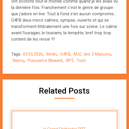
ont scotché tout le monde comme quand je les avais vu
la dernière fois. Franchement c’est le genre de groupe
que j’adore en live. Tout à fond s’en aucun compromis…
G4FB deux mecs calmes, sympas, ouverts et qui se
transforment littéralement une fois sur scène. Le calme
avant l’ouragan, le tsunami, la tempête, bref trop trop
content de les revoir !!!
Tags:
03.05.2026
,
Berlin
,
G4FB
,
MJC des 3 Maisons
,
Nancy
,
Puissance Blaaast
,
RPT
,
Turin
Related Posts
le Grand Orchestre RPT