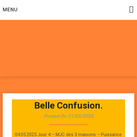
Skip
MENU
to
content
Datadoomzik
ELECTRONIQUE, ROCK, REGGAE, HIP-HOP, FUNK, JAZZ,
MUSIQUE DU MONDE…
Belle Confusion.
Posted On 21/05/2025
04.05.2025 Jour 4 – MJC des 3 maisons – Puissance