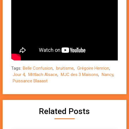
Tags:
Belle Confusion
,
bruitisme
,
Grégoire Henrion
,
Jour 4
,
Mittlach Alsace
,
MJC des 3 Maisons
,
Nancy
,
Puissance Blaaast
Related Posts