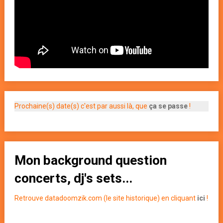
Prochaine(s) date(s) c'est par aussi là, que
ça se passe
!
Mon background question
concerts, dj's sets...
Retrouve datadoomzik.com (le site historique) en cliquant
ici
!