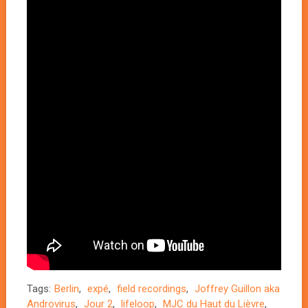
Tags:
Berlin
,
expé
,
field recordings
,
Joffrey Guillon aka
Androvirus
,
Jour 2
,
lifeloop
,
MJC du Haut du Lièvre
,