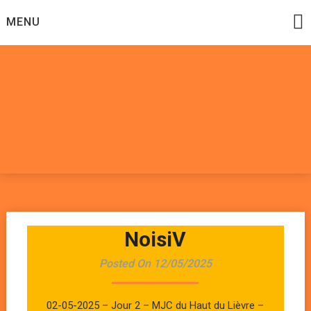
Skip
MENU
to
content
Datadoomzik
ELECTRONIQUE, ROCK, REGGAE, HIP-HOP, FUNK, JAZZ,
MUSIQUE DU MONDE…
NoisiV
Posted On 12/05/2025
02-05-2025 – Jour 2 – MJC du Haut du Lièvre –