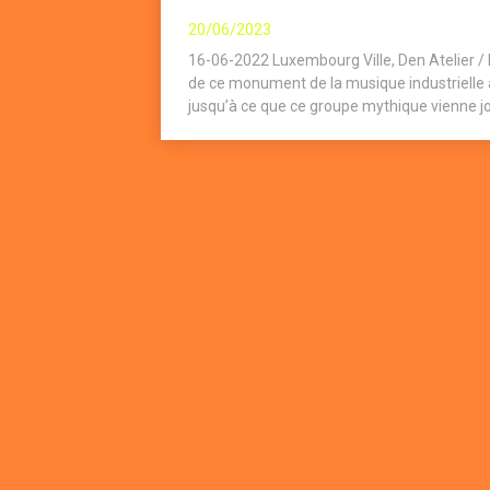
20/06/2023
16-06-2022 Luxembourg Ville, Den Atelier / Mu
de ce monument de la musique industrielle a
jusqu’à ce que ce groupe mythique vienne joue
Plugin WordPress Cookie par Real Cookie Banner