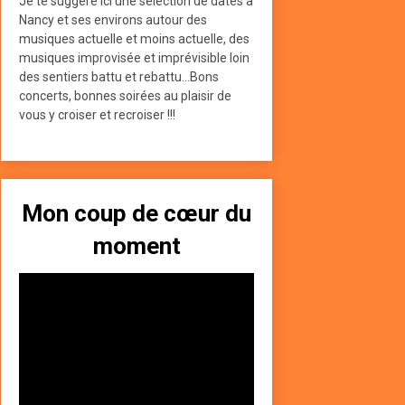
Je te suggère ici une sélection de dates à
Nancy et ses environs autour des
musiques actuelle et moins actuelle, des
musiques improvisée et imprévisible loin
des sentiers battu et rebattu...Bons
concerts, bonnes soirées au plaisir de
vous y croiser et recroiser !!!
Mon coup de cœur du
moment