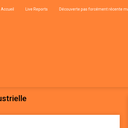
Accueil
Live Reports
Découverte pas forcément récente ma
k
P, FUNK, JAZZ, MUSIQUE DU MONDE…
strielle
n