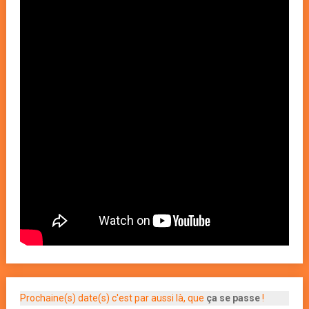
Prochaine(s) date(s) c'est par aussi là, que
ça se passe
!