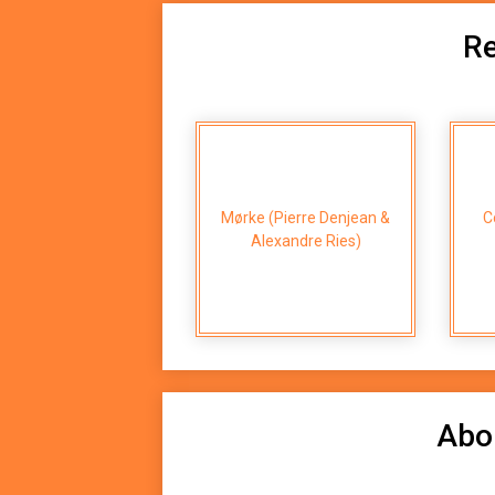
Re
Mørke (Pierre Denjean &
C
Alexandre Ries)
Abo