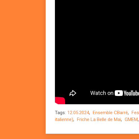
Tags:
12.05.2024
,
Ensemble CBarré
,
Fes
italienne)
,
Friche La Belle de Mai
,
GMEM