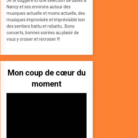
Je te suggère ici une sélection de dates à
Nancy et ses environs autour des
musiques actuelle et moins actuelle, des
musiques improvisée et imprévisible loin
des sentiers battu et rebattu...Bons
concerts, bonnes soirées au plaisir de
vous y croiser et recroiser !!!
Mon coup de cœur du
moment