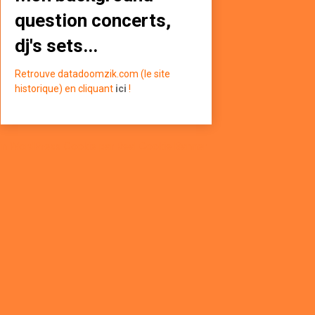
question concerts,
dj's sets...
Retrouve datadoomzik.com (le site
historique) en cliquant
ici
!
in WordPress Cookie par Real Cookie Banner