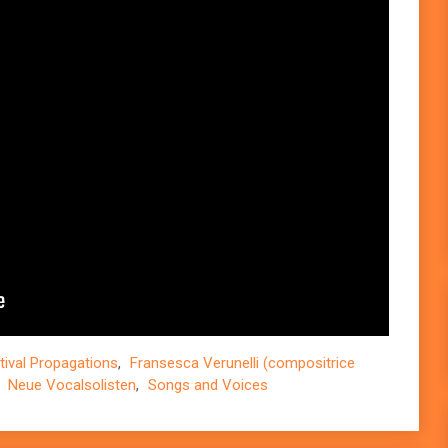
tival Propagations
,
Fransesca Verunelli (compositrice
,
Neue Vocalsolisten
,
Songs and Voices