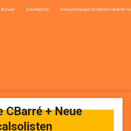
Accueil
Live Reports
Découverte pas forcément récente ma
k
P, FUNK, JAZZ, MUSIQUE DU MONDE…
 CBarré + Neue
alsolisten