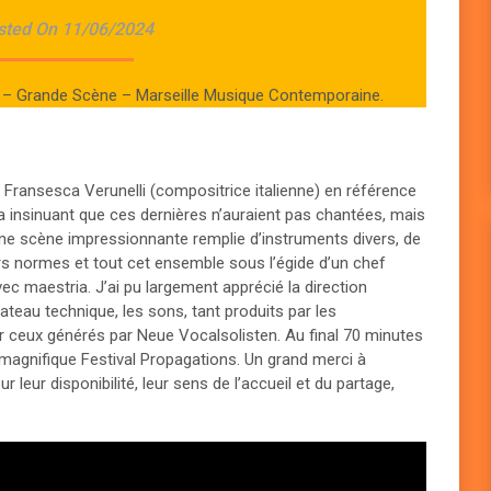
sted On 11/06/2024
ai – Grande Scène – Marseille Musique Contemporaine.
Fransesca Verunelli (compositrice italienne) en référence
a insinuant que ces dernières n’auraient pas chantées, mais
Une scène impressionnante remplie d’instruments divers, de
ors normes et tout cet ensemble sous l’égide d’un chef
ec maestria. J’ai pu largement apprécié la direction
lateau technique, les sons, tant produits par les
 ceux générés par Neue Vocalsolisten. Au final 70 minutes
magnifique Festival Propagations. Un grand merci à
r leur disponibilité, leur sens de l’accueil et du partage,