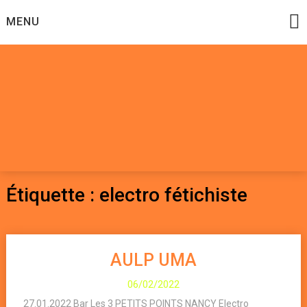
Skip
MENU
to
content
Datadoomzik
ELECTRONIQUE, ROCK, REGGAE, HIP-HOP, FUNK, JAZZ,
MUSIQUE DU MONDE…
Étiquette :
electro fétichiste
AULP UMA
06/02/2022
27.01.2022 Bar Les 3 PETITS POINTS NANCY Electro