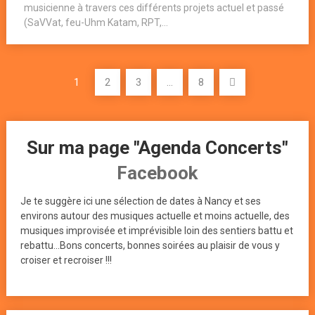
musicienne à travers ces différents projets actuel et passé
(SaVVat, feu-Uhm Katam, RPT,...
Pagination
1
2
3
…
8
des
publications
Sur ma page "Agenda Concerts"
Facebook
Je te suggère ici une sélection de dates à Nancy et ses
environs autour des musiques actuelle et moins actuelle, des
musiques improvisée et imprévisible loin des sentiers battu et
rebattu...Bons concerts, bonnes soirées au plaisir de vous y
croiser et recroiser !!!