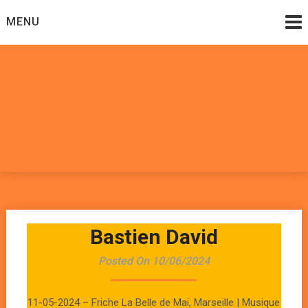
Skip
MENU
to
content
Datadoomzik
ELECTRONIQUE, ROCK, REGGAE, HIP-HOP, FUNK, JAZZ,
MUSIQUE DU MONDE…
Bastien David
Posted On 10/06/2024
11-05-2024 – Friche La Belle de Mai, Marseille | Musique