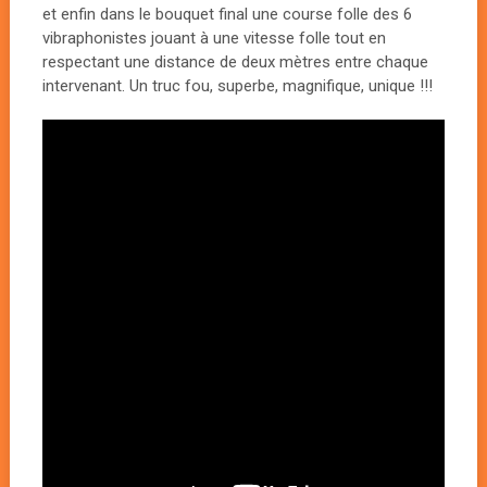
et enfin dans le bouquet final une course folle des 6
vibraphonistes jouant à une vitesse folle tout en
respectant une distance de deux mètres entre chaque
intervenant. Un truc fou, superbe, magnifique, unique !!!