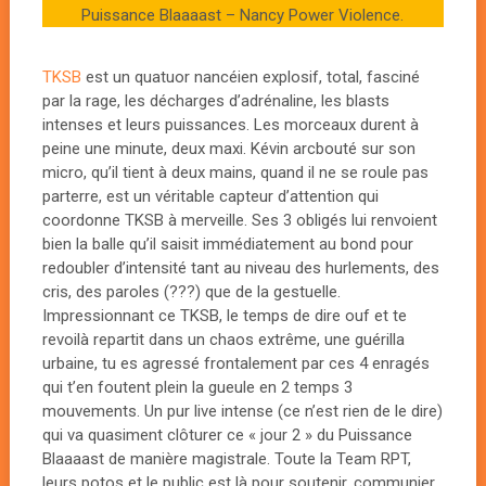
Puissance Blaaaast – Nancy Power Violence.
TKSB
est un quatuor nancéien explosif, total, fasciné
par la rage, les décharges d’adrénaline, les blasts
intenses et leurs puissances. Les morceaux durent à
peine une minute, deux maxi. Kévin arcbouté sur son
micro, qu’il tient à deux mains, quand il ne se roule pas
parterre, est un véritable capteur d’attention qui
coordonne TKSB à merveille. Ses 3 obligés lui renvoient
bien la balle qu’il saisit immédiatement au bond pour
redoubler d’intensité tant au niveau des hurlements, des
cris, des paroles (???) que de la gestuelle.
Impressionnant ce TKSB, le temps de dire ouf et te
revoilà repartit dans un chaos extrême, une guérilla
urbaine, tu es agressé frontalement par ces 4 enragés
qui t’en foutent plein la gueule en 2 temps 3
mouvements. Un pur live intense (ce n’est rien de le dire)
qui va quasiment clôturer ce « jour 2 » du Puissance
Blaaaast de manière magistrale. Toute la Team RPT,
leurs potos et le public est là pour soutenir, communier