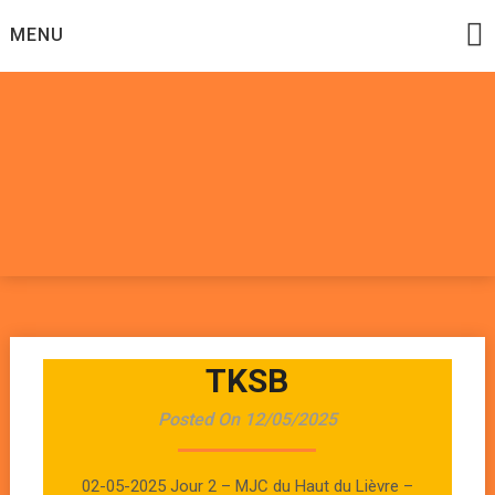
Skip
MENU
to
content
Datadoomzik
ELECTRONIQUE, ROCK, REGGAE, HIP-HOP, FUNK, JAZZ,
MUSIQUE DU MONDE…
TKSB
Posted On 12/05/2025
02-05-2025 Jour 2 – MJC du Haut du Lièvre –