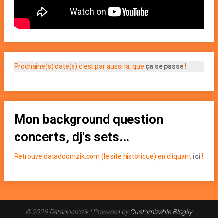
Prochaine(s) date(s) c'est par aussi là, que
ça se passe
!
Mon background question
concerts, dj's sets...
Retrouve datadoomzik.com (le site historique) en cliquant
ici
!
© 2026 Datadoomzik
| Powered by
Customizable Blogily