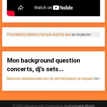
Prochaine(s) date(s) c'est par aussi là, que
ça se passe
!
Mon background question
concerts, dj's sets...
Retrouve datadoomzik.com (le site historique) en cliquant
ici
!
© 2026 Datadoomzik
| Powered by
Customizable Blogily