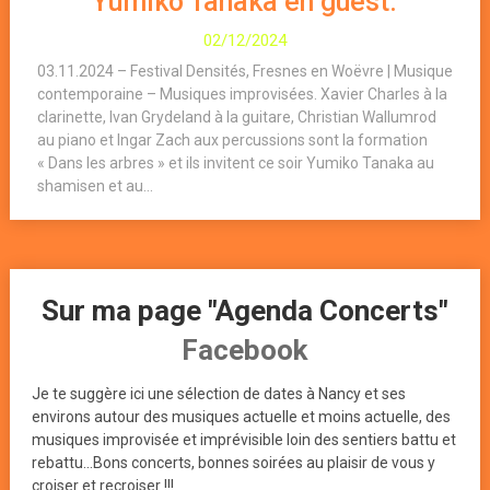
Yumiko Tanaka en guest.
02/12/2024
03.11.2024 – Festival Densités, Fresnes en Woëvre | Musique
contemporaine – Musiques improvisées. Xavier Charles à la
clarinette, Ivan Grydeland à la guitare, Christian Wallumrod
au piano et Ingar Zach aux percussions sont la formation
« Dans les arbres » et ils invitent ce soir Yumiko Tanaka au
shamisen et au...
Sur ma page "Agenda Concerts"
Facebook
Je te suggère ici une sélection de dates à Nancy et ses
environs autour des musiques actuelle et moins actuelle, des
musiques improvisée et imprévisible loin des sentiers battu et
rebattu...Bons concerts, bonnes soirées au plaisir de vous y
croiser et recroiser !!!