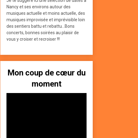
Je te suggère ici une sélection de dates à
Nancy et ses environs autour des
musiques actuelle et moins actuelle, des
musiques improvisée et imprévisible loin
des sentiers battu et rebattu...Bons
concerts, bonnes soirées au plaisir de
vous y croiser et recroiser !!!
Mon coup de cœur du
moment