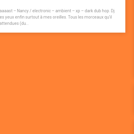
aaast – Nancy / electronic – ambient – xp – dark dub hop. Dj
s yeux enfin surtout à mes oreilles. Tous les morceaux qu’il
attendues (du...