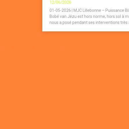
12/06/2026
01-05-2026 | MJC Lillebonne – Puissance Bla
Bobé van Jézu est hors norme, hors sol à me
nous a posé pendant ses interventions très 
Plugin WordPress Cookie par Real Cookie Banner