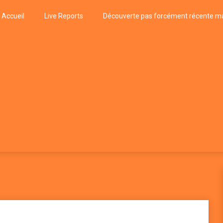
Accueil
Live Reports
Découverte pas forcément récente ma
k
P, FUNK, JAZZ, MUSIQUE DU MONDE…