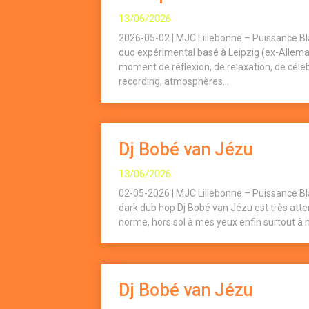
13/06/2026
2026-05-02 | MJC Lillebonne – Puissance Bla
duo expérimental basé à Leipzig (ex-Allemag
moment de réflexion, de relaxation, de céléb
recording, atmosphères...
Dj Bobé van Jézu
13/06/2026
02-05-2026 | MJC Lillebonne – Puissance B
dark dub hop Dj Bobé van Jézu est très atten
norme, hors sol à mes yeux enfin surtout à m
Dj Bobé van Jézu