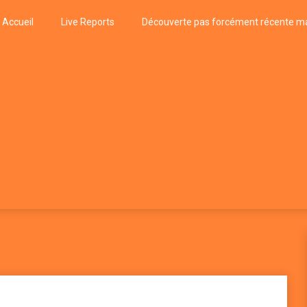
Accueil
Live Reports
Découverte pas forcément récente ma
k
P, FUNK, JAZZ, MUSIQUE DU MONDE…