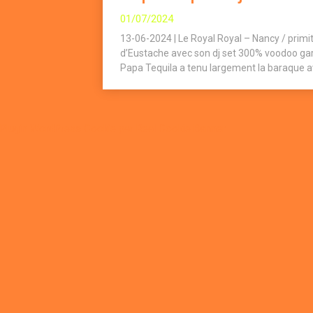
01/07/2024
13-06-2024 | Le Royal Royal – Nancy / primi
d’Eustache avec son dj set 300% voodoo gara
Papa Tequila a tenu largement la baraque avec
Plugin WordPress Cookie par Real Cookie Banner