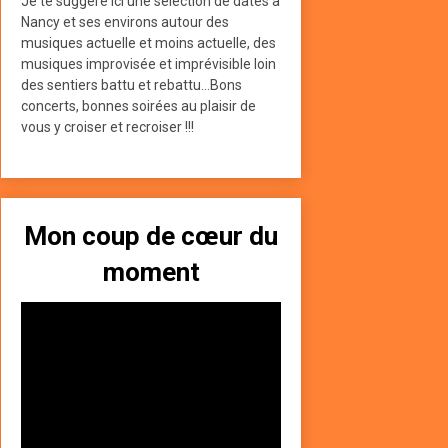
Je te suggère ici une sélection de dates à
Nancy et ses environs autour des
musiques actuelle et moins actuelle, des
musiques improvisée et imprévisible loin
des sentiers battu et rebattu...Bons
concerts, bonnes soirées au plaisir de
vous y croiser et recroiser !!!
Mon coup de cœur du
moment