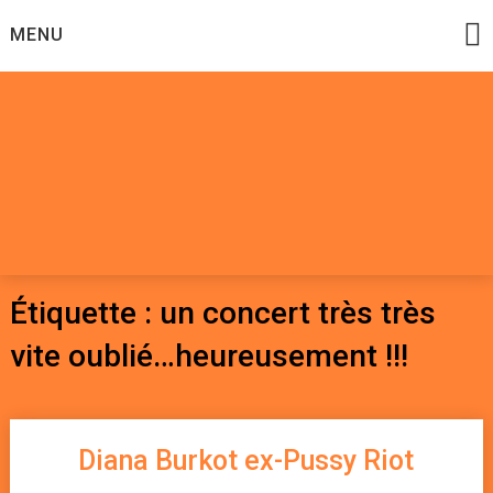
Skip
MENU
to
content
Datadoomzik
ELECTRONIQUE, ROCK, REGGAE, HIP-HOP, FUNK, JAZZ,
MUSIQUE DU MONDE…
Étiquette :
un concert très très
vite oublié…heureusement !!!
Diana Burkot ex-Pussy Riot