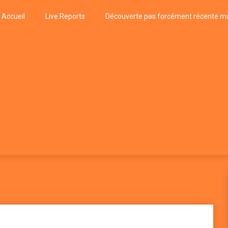
Accueil
Live Reports
Découverte pas forcément récente ma
k
P, FUNK, JAZZ, MUSIQUE DU MONDE…