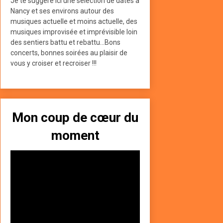
Je te suggère ici une sélection de dates à
Nancy et ses environs autour des
musiques actuelle et moins actuelle, des
musiques improvisée et imprévisible loin
des sentiers battu et rebattu...Bons
concerts, bonnes soirées au plaisir de
vous y croiser et recroiser !!!
Mon coup de cœur du
moment