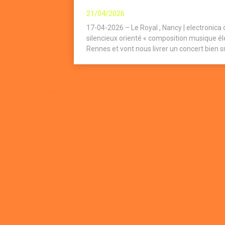
21/04/2026
17-04-2026 – Le Royal , Nancy | electronic
silencieux orienté « composition musique éle
Rennes et vont nous livrer un concert bien sm
Plugin WordPress Cookie par Real Cookie Banner