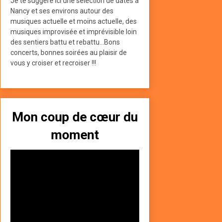
Je te suggère ici une sélection de dates à
Nancy et ses environs autour des
musiques actuelle et moins actuelle, des
musiques improvisée et imprévisible loin
des sentiers battu et rebattu...Bons
concerts, bonnes soirées au plaisir de
vous y croiser et recroiser !!!
Mon coup de cœur du
moment