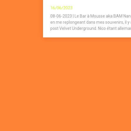
16/06/2023
08-06-2023 | Le Bar à Mousse aka BAM Nancy
en me replongeant dans mes souvenirs, il y
post Velvet Underground. Nico étant allemand
Plugin WordPress Cookie par Real Cookie Banner