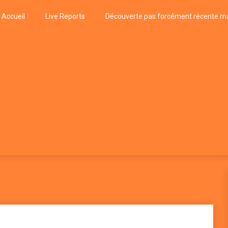
Accueil
Live Reports
Découverte pas forcément récente ma
k
P, FUNK, JAZZ, MUSIQUE DU MONDE…