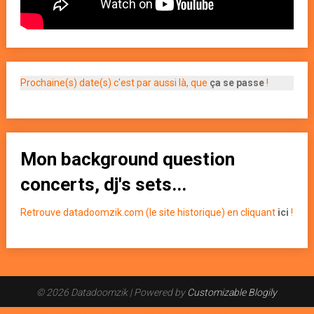
Prochaine(s) date(s) c'est par aussi là, que
ça se passe
!
Mon background question
concerts, dj's sets...
Retrouve datadoomzik.com (le site historique) en cliquant
ici
!
© 2026 Datadoomzik
| Powered by
Customizable Blogily