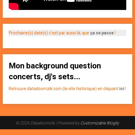
Prochaine(s) date(s) c'est par aussi là, que
ça se passe
!
Mon background question
concerts, dj's sets...
Retrouve datadoomzik.com (le site historique) en cliquant
ici
!
© 2026 Datadoomzik
| Powered by
Customizable Blogily
Plugin WordPress Cookie par Real Cookie Banner