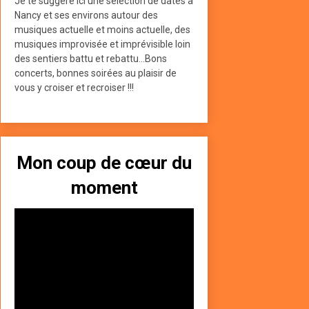
Je te suggère ici une sélection de dates à
Nancy et ses environs autour des
musiques actuelle et moins actuelle, des
musiques improvisée et imprévisible loin
des sentiers battu et rebattu...Bons
concerts, bonnes soirées au plaisir de
vous y croiser et recroiser !!!
Mon coup de cœur du
moment