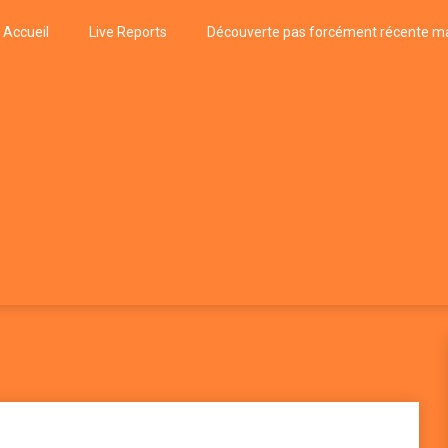
Accueil
Live Reports
Découverte pas forcément récente ma
k
P, FUNK, JAZZ, MUSIQUE DU MONDE…