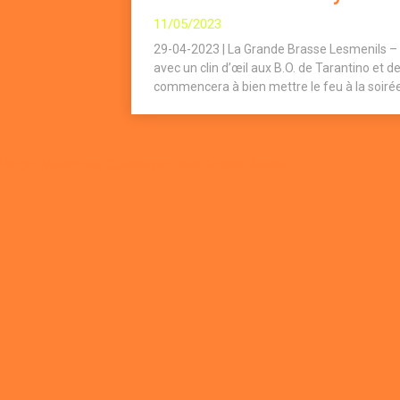
11/05/2023
29-04-2023 | La Grande Brasse Lesmenils – 
avec un clin d’œil aux B.O. de Tarantino et 
commencera à bien mettre le feu à la soirée
Plugin WordPress Cookie par Real Cookie Banner