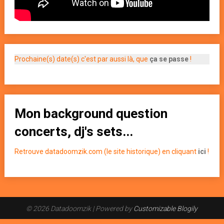
Prochaine(s) date(s) c'est par aussi là, que
ça se passe
!
Mon background question
concerts, dj's sets...
Retrouve datadoomzik.com (le site historique) en cliquant
ici
!
© 2026 Datadoomzik
| Powered by
Customizable Blogily