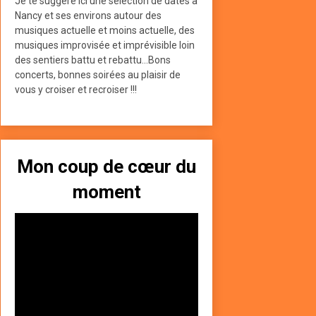
Je te suggère ici une sélection de dates à
Nancy et ses environs autour des
musiques actuelle et moins actuelle, des
musiques improvisée et imprévisible loin
des sentiers battu et rebattu...Bons
concerts, bonnes soirées au plaisir de
vous y croiser et recroiser !!!
Mon coup de cœur du
moment