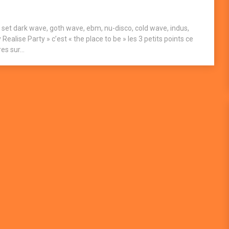
j set dark wave, goth wave, ebm, nu-disco, cold wave, indus,
 Realise Party » c’est « the place to be » les 3 petits points ce
es sur...