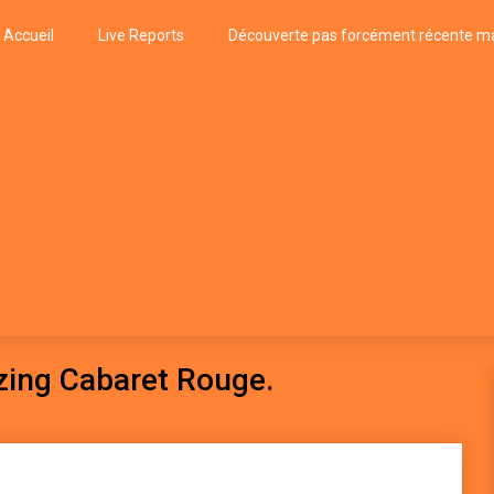
Accueil
Live Reports
Découverte pas forcément récente ma
k
P, FUNK, JAZZ, MUSIQUE DU MONDE…
zing Cabaret Rouge.