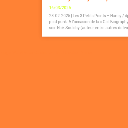
16/03/2025
28-02-2025 | Les 3 Petits Points – Nancy / d
post punk. A l’occasion de la « Coil Biography
soir. Nick Soulsby (auteur entre autres de livr
Plugin WordPress Cookie par Real Cookie Banner