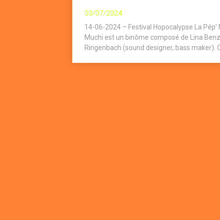
03/07/2024
14-06-2024 – Festival Hopocalypse La Pép’ 
Muchi est un binôme composé de Lina Benzak
Ringenbach (sound designer, bass maker). Ori
Plugin WordPress Cookie par Real Cookie Banner