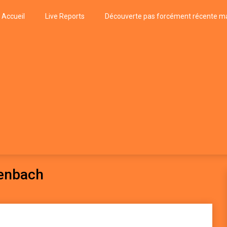
Accueil
Live Reports
Découverte pas forcément récente ma
k
P, FUNK, JAZZ, MUSIQUE DU MONDE…
genbach