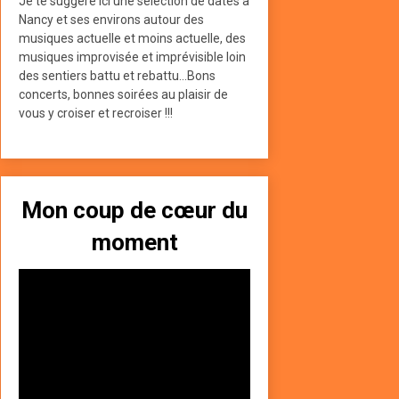
Je te suggère ici une sélection de dates à
Nancy et ses environs autour des
musiques actuelle et moins actuelle, des
musiques improvisée et imprévisible loin
des sentiers battu et rebattu...Bons
concerts, bonnes soirées au plaisir de
vous y croiser et recroiser !!!
Mon coup de cœur du
moment