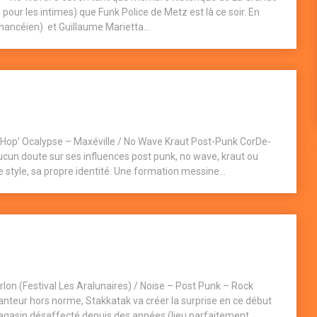
E pour les intimes) que Funk Police de Metz est là ce soir. En
 nancéien) et Guillaume Marietta...
 Hop’ Ocalypse – Maxéville / No Wave Kraut Post-Punk CorDe-
Plug
ucun doute sur ses influences post punk, no wave, kraut ou
 style, sa propre identité. Une formation messine...
on (Festival Les Aralunaires) / Noise – Post Punk – Rock
hanteur hors norme, Stakkatak va créer la surprise en ce début
magasin désaffecté depuis des années (lieu parfaitement