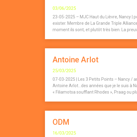
03/06/2025
23-05-2025 – MJC Haut du Lièvre, Nancy | p
exister. Membre de La Grande Triple Alliance 
moment ils sont, et plutôt très bien. La preu
Antoine Arlot
25/03/2025
07-03-2025 | Les 3 Petits Points – Nancy / 
Antoine Arlot…des années que je le suis à N
« Filiamotsa soufflant Rhodes », Praag ou p
ODM
16/03/2025