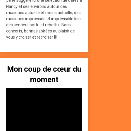
Je te suggère ici une sélection de dates à
Nancy et ses environs autour des
musiques actuelle et moins actuelle, des
musiques improvisée et imprévisible loin
des sentiers battu et rebattu...Bons
concerts, bonnes soirées au plaisir de
vous y croiser et recroiser !!!
Mon coup de cœur du
moment