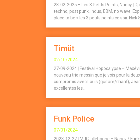
28-02-2025 – Les 3 Petits Points, Nancy | Dj
techno, post punk, indus, EBM, no wave, Expe.
place to be » les 3 petits points ce soir. Nick
Timüt
02/10/2024
27-09-2024 | Festival Hopocalypse – Maxévi
nouveau trio messin que je vois pour la de
compromis avec Louis (guitare/chant), Jean
excellentes les...
Funk Police
07/01/2024
2023-12-22 | MJC Lillebonne – Nancy / Funk