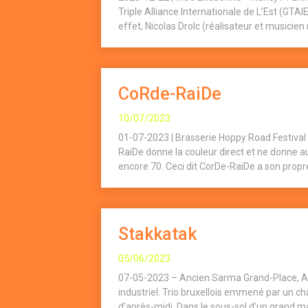
Triple Alliance Internationale de L’Est (GTAI
effet, Nicolas Drolc (réalisateur et musicien
CoRde-RaiDe
10/07/2023
01-07-2023 | Brasserie Hoppy Road Festival
RaiDe donne la couleur direct et ne donne a
encore 70. Ceci dit CorDe-RaiDe a son propre
Stakkatak
05/06/2023
07-05-2023 – Ancien Sarma Grand-Place, Arl
industriel. Trio bruxellois emmené par un c
d’après-midi. Dans le sous-sol d’un grand 