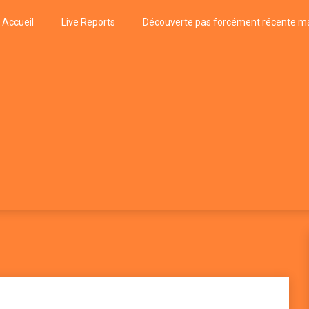
Accueil
Live Reports
Découverte pas forcément récente ma
k
P, FUNK, JAZZ, MUSIQUE DU MONDE…