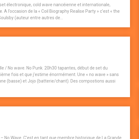
 set électronique, cold wave nancéienne et internationale,
 A l’occasion de la « Coil Biography Realise Party » c’est « the
 Soulsby (auteur entre autres de...
lle / No wave. No Punk. 20h30 tapantes, début de set du
uxième fois et que j’estime énormément. Une « no wave » sans
ne (basse) et Jojo (batterie/chant). Des compostions aussi
 – No Wave. C’est en tant que membre historique de La Grande