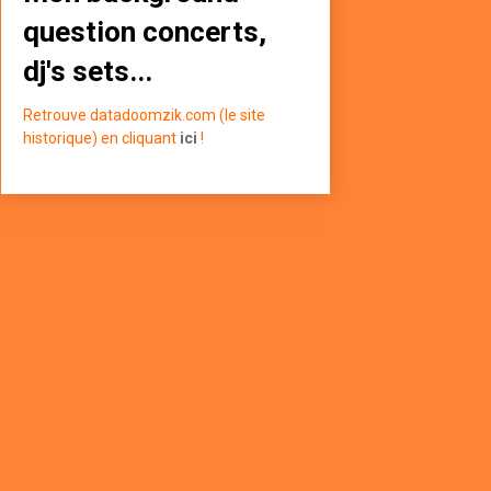
question concerts,
dj's sets...
Retrouve datadoomzik.com (le site
historique) en cliquant
ici
!
in WordPress Cookie par Real Cookie Banner