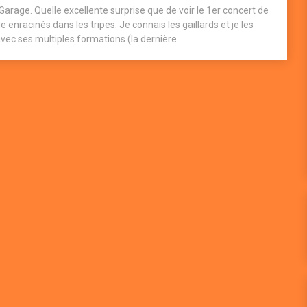
arage. Quelle excellente surprise que de voir le 1er concert de
enracinés dans les tripes. Je connais les gaillards et je les
c ses multiples formations (la dernière...