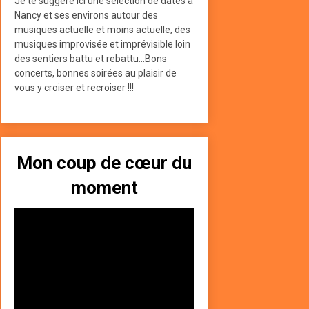
Je te suggère ici une sélection de dates à
Nancy et ses environs autour des
musiques actuelle et moins actuelle, des
musiques improvisée et imprévisible loin
des sentiers battu et rebattu...Bons
concerts, bonnes soirées au plaisir de
vous y croiser et recroiser !!!
Mon coup de cœur du
moment