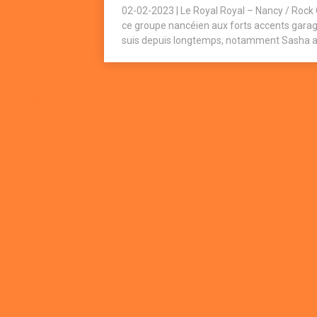
02-02-2023 | Le Royal Royal – Nancy / Rock G
ce groupe nancéien aux forts accents garage 
suis depuis longtemps, notamment Sasha ave
Plugin WordPress Cookie par Real Cookie Banner