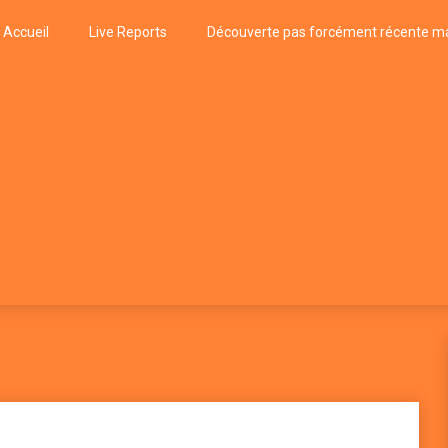
Accueil
Live Reports
Découverte pas forcément récente ma
k
P, FUNK, JAZZ, MUSIQUE DU MONDE…