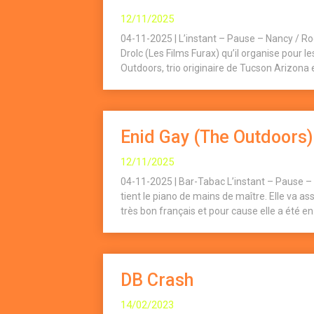
12/11/2025
04-11-2025 | L’instant – Pause – Nancy / Ro
Drolc (Les Films Furax) qu’il organise pour 
Outdoors, trio originaire de Tucson Arizon
Enid Gay (The Outdoors)
12/11/2025
04-11-2025 | Bar-Tabac L’instant – Pause – 
tient le piano de mains de maître. Elle va as
très bon français et pour cause elle a été en.
DB Crash
14/02/2023