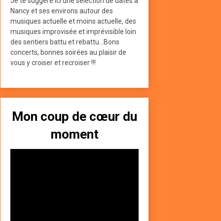
Je te suggère ici une sélection de dates à
Nancy et ses environs autour des
musiques actuelle et moins actuelle, des
musiques improvisée et imprévisible loin
des sentiers battu et rebattu...Bons
concerts, bonnes soirées au plaisir de
vous y croiser et recroiser !!!
Mon coup de cœur du
moment