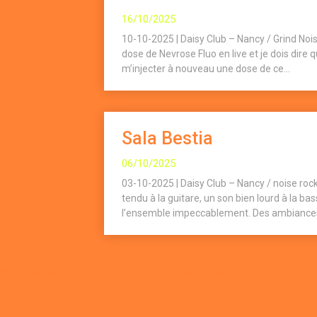
16/10/2025
10-10-2025 | Daisy Club – Nancy / Grind Noi
dose de Nevrose Fluo en live et je dois dire
m’injecter à nouveau une dose de ce...
Sala Bestia
06/10/2025
03-10-2025 | Daisy Club – Nancy / noise rock 
tendu à la guitare, un son bien lourd à la ba
l’ensemble impeccablement. Des ambiances
Plugin WordPress Cookie par Real Cookie Banner