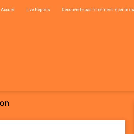
Accueil
Live Reports
Découverte pas forcément récente ma
k
P, FUNK, JAZZ, MUSIQUE DU MONDE…
ion