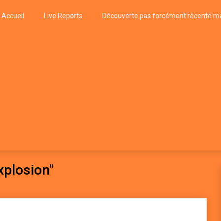
Accueil
Live Reports
Découverte pas forcément récente ma
k
P, FUNK, JAZZ, MUSIQUE DU MONDE…
plosion"