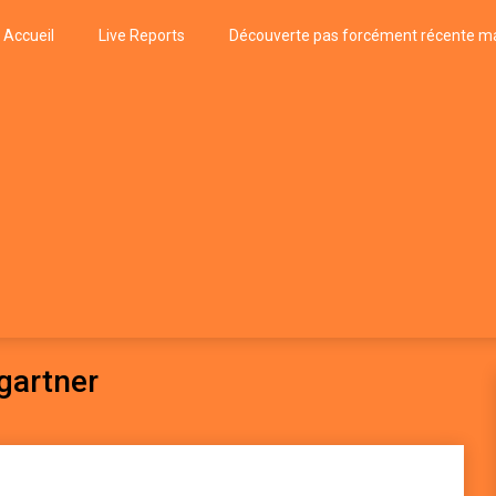
Accueil
Live Reports
Découverte pas forcément récente ma
k
P, FUNK, JAZZ, MUSIQUE DU MONDE…
gartner