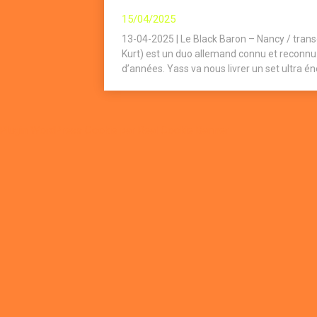
15/04/2025
13-04-2025 | Le Black Baron – Nancy / transe
Kurt) est un duo allemand connu et reconn
d’années. Yass va nous livrer un set ultra é
Plugin WordPress Cookie par Real Cookie Banner