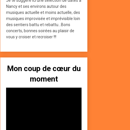
Je te suggère ici une sélection de dates à
Nancy et ses environs autour des
musiques actuelle et moins actuelle, des
musiques improvisée et imprévisible loin
des sentiers battu et rebattu...Bons
concerts, bonnes soirées au plaisir de
vous y croiser et recroiser !!!
Mon coup de cœur du
moment