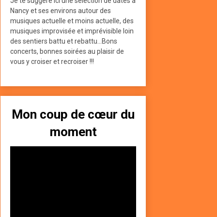
Je te suggère ici une sélection de dates à
Nancy et ses environs autour des
musiques actuelle et moins actuelle, des
musiques improvisée et imprévisible loin
des sentiers battu et rebattu...Bons
concerts, bonnes soirées au plaisir de
vous y croiser et recroiser !!!
Mon coup de cœur du
moment