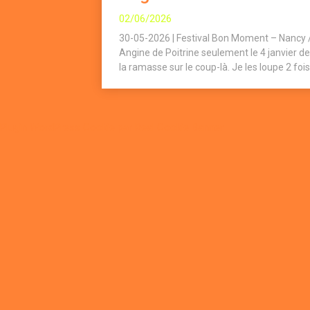
02/06/2026
30-05-2026 | Festival Bon Moment – Nancy /
Angine de Poitrine seulement le 4 janvier de 
la ramasse sur le coup-là. Je les loupe 2 fois,
Plugin WordPress Cookie par Real Cookie Banner