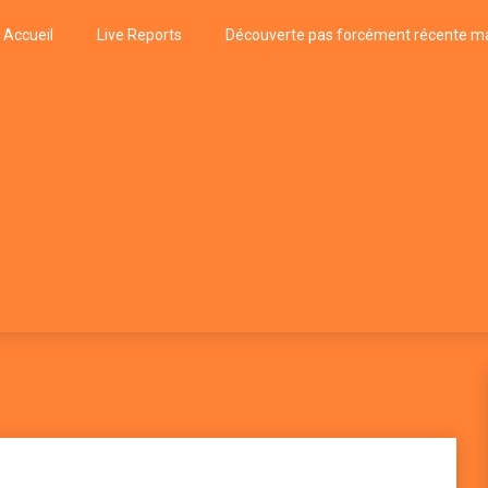
Accueil
Live Reports
Découverte pas forcément récente ma
k
P, FUNK, JAZZ, MUSIQUE DU MONDE…