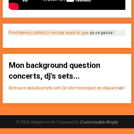
Prochaine(s) date(s) c'est par aussi là, que
ça se passe
!
Mon background question
concerts, dj's sets...
Retrouve datadoomzik.com (le site historique) en cliquant
ici
!
© 2026 Datadoomzik
| Powered by
Customizable Blogily
Plugin WordPress Cookie par Real Cookie Banner