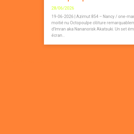
28/06/2026
19-06-2026 | Azimut 854 – Nancy / one-man
moitié nu Octopoulpe clôture remarquablem
d’Imran aka Nananorisk Akatsuki. Un set émo
écran...
Plugin WordPress Cookie par Real Cookie Banner