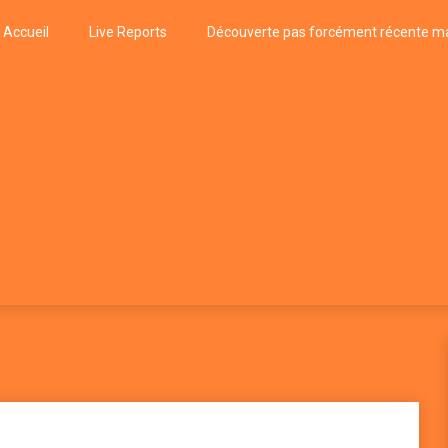
Accueil
Live Reports
Découverte pas forcément récente ma
k
P, FUNK, JAZZ, MUSIQUE DU MONDE…