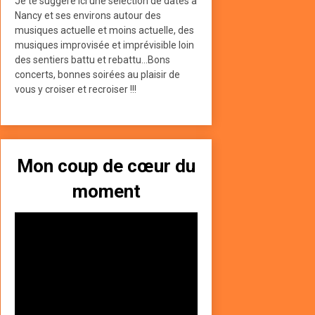
Je te suggère ici une sélection de dates à
Nancy et ses environs autour des
musiques actuelle et moins actuelle, des
musiques improvisée et imprévisible loin
des sentiers battu et rebattu...Bons
concerts, bonnes soirées au plaisir de
vous y croiser et recroiser !!!
Mon coup de cœur du
moment