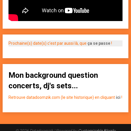
Prochaine(s) date(s) c'est par aussi là, que
ça se passe
!
Mon background question
concerts, dj's sets...
Retrouve datadoomzik.com (le site historique) en cliquant
ici
!
© 2026 Datadoomzik
| Powered by
Customizable Blogily