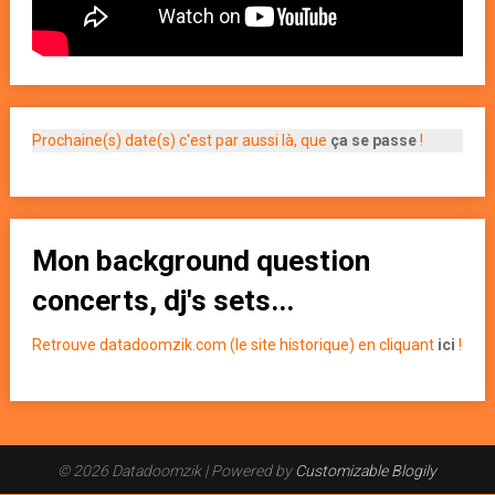
Prochaine(s) date(s) c'est par aussi là, que
ça se passe
!
Mon background question
concerts, dj's sets...
Retrouve datadoomzik.com (le site historique) en cliquant
ici
!
© 2026 Datadoomzik
| Powered by
Customizable Blogily