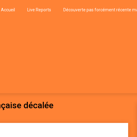
Accueil
Live Reports
Découverte pas forcément récente ma
k
P, FUNK, JAZZ, MUSIQUE DU MONDE…
çaise décalée