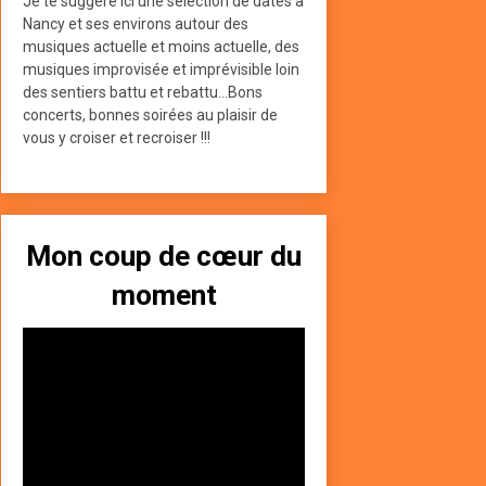
Je te suggère ici une sélection de dates à
Nancy et ses environs autour des
musiques actuelle et moins actuelle, des
musiques improvisée et imprévisible loin
des sentiers battu et rebattu...Bons
concerts, bonnes soirées au plaisir de
vous y croiser et recroiser !!!
Mon coup de cœur du
moment