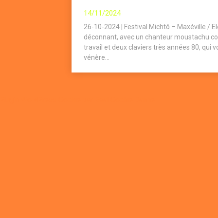
14/11/2024
26-10-2024 | Festival Michtô – Maxéville / E
déconnant, avec un chanteur moustachu co
travail et deux claviers très années 80, qui 
vénère...
Plugin WordPress Cookie par Real Cookie Banner