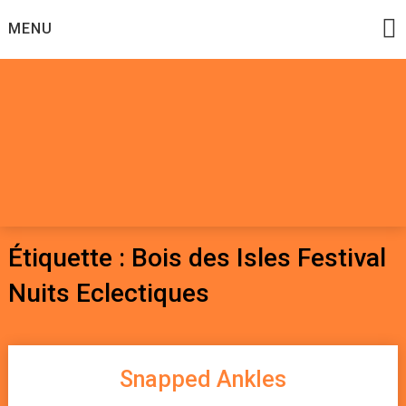
Skip
MENU
to
content
Datadoomzik
ELECTRONIQUE, ROCK, REGGAE, HIP-HOP, FUNK, JAZZ,
MUSIQUE DU MONDE…
Étiquette :
Bois des Isles Festival
Nuits Eclectiques
Snapped Ankles