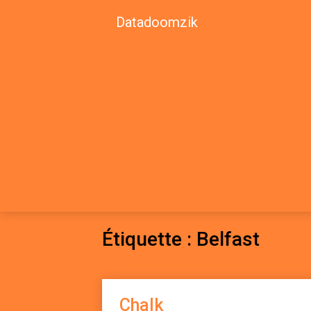
Skip
Datadoomzik
to
content
Datadoomzi
ELECTRONIQUE, ROCK, REGGAE, HIP-HO
Étiquette :
Belfast
Chalk