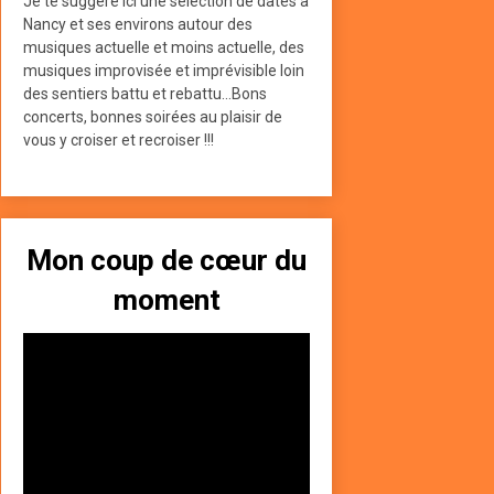
Je te suggère ici une sélection de dates à
Nancy et ses environs autour des
musiques actuelle et moins actuelle, des
musiques improvisée et imprévisible loin
des sentiers battu et rebattu...Bons
concerts, bonnes soirées au plaisir de
vous y croiser et recroiser !!!
Mon coup de cœur du
moment