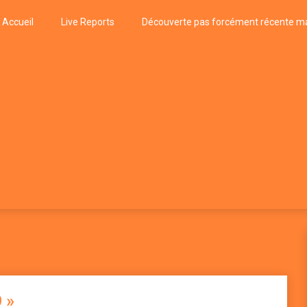
Accueil
Live Reports
Découverte pas forcément récente ma
k
P, FUNK, JAZZ, MUSIQUE DU MONDE…
 »