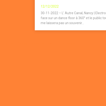
12/12/2022
30-11-2022 – L’ Autre Canal, Nancy | Elect
face sur un dance floor à 360° et le public to
me laissera pas un souvenir...
Plugin WordPress Cookie par Real Cookie Banner