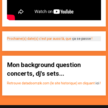
Prochaine(s) date(s) c'est par aussi là, que
ça se passe
!
Mon background question
concerts, dj's sets...
Retrouve datadoomzik.com (le site historique) en cliquant
ici
!