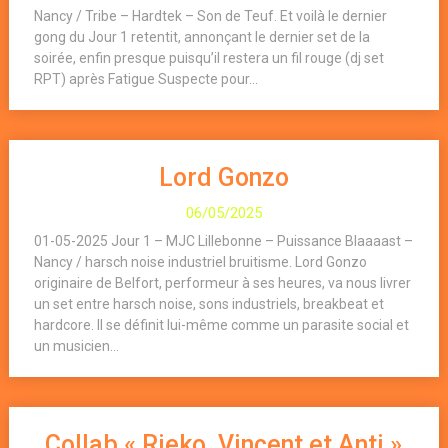
Nancy / Tribe – Hardtek – Son de Teuf. Et voilà le dernier
gong du Jour 1 retentit, annonçant le dernier set de la
soirée, enfin presque puisqu’il restera un fil rouge (dj set
RPT) après Fatigue Suspecte pour...
Lord Gonzo
06/05/2025
01-05-2025 Jour 1 – MJC Lillebonne – Puissance Blaaaast –
Nancy / harsch noise industriel bruitisme. Lord Gonzo
originaire de Belfort, performeur à ses heures, va nous livrer
un set entre harsch noise, sons industriels, breakbeat et
hardcore. Il se définit lui-même comme un parasite social et
un musicien...
Collab « Rieko, Vincent et Anti »