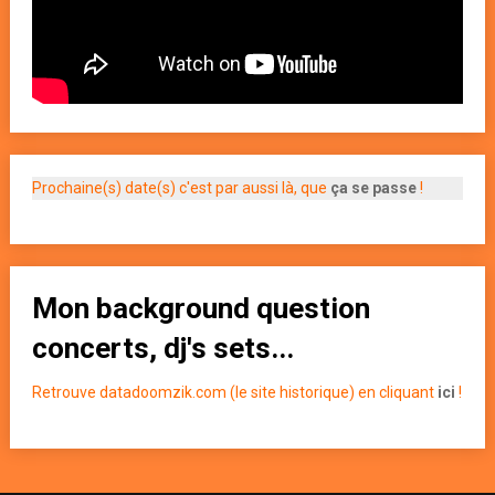
Prochaine(s) date(s) c'est par aussi là, que
ça se passe
!
Mon background question
concerts, dj's sets...
Retrouve datadoomzik.com (le site historique) en cliquant
ici
!