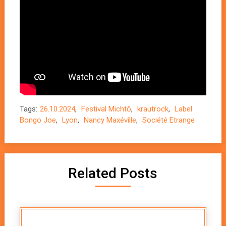
Tags:
26.10.2024
,
Festival Michtô
,
krautrock
,
Label
Bongo Joe
,
Lyon
,
Nancy Maxéville
,
Société Etrange
Related Posts