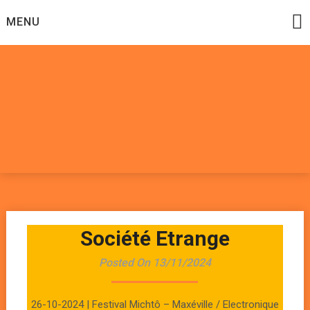
Skip
MENU
to
content
Datadoomzik
ELECTRONIQUE, ROCK, REGGAE, HIP-HOP, FUNK, JAZZ,
MUSIQUE DU MONDE…
Société Etrange
Posted On 13/11/2024
26-10-2024 | Festival Michtô – Maxéville / Electronique