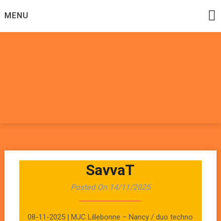
Skip
MENU
to
content
Datadoomzik
ELECTRONIQUE, ROCK, REGGAE, HIP-HOP, FUNK, JAZZ,
MUSIQUE DU MONDE…
SavvaT
Posted On 14/11/2025
08-11-2025 | MJC Lillebonne – Nancy / duo techno