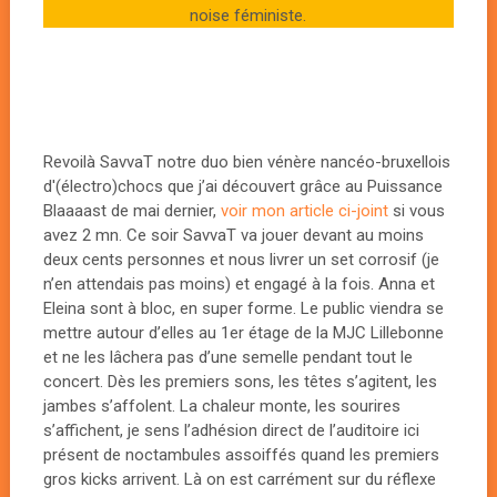
noise féministe.
Revoilà SavvaT notre duo bien vénère nancéo-bruxellois
d'(électro)chocs que j’ai découvert grâce au Puissance
Blaaaast de mai dernier,
voir mon article ci-joint
si vous
avez 2 mn. Ce soir SavvaT va jouer devant au moins
deux cents personnes et nous livrer un set corrosif (je
n’en attendais pas moins) et engagé à la fois. Anna et
Eleina sont à bloc, en super forme. Le public viendra se
mettre autour d’elles au 1er étage de la MJC Lillebonne
et ne les lâchera pas d’une semelle pendant tout le
concert. Dès les premiers sons, les têtes s’agitent, les
jambes s’affolent. La chaleur monte, les sourires
s’affichent, je sens l’adhésion direct de l’auditoire ici
présent de noctambules assoiffés quand les premiers
gros kicks arrivent. Là on est carrément sur du réflexe