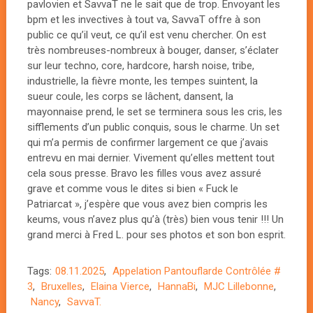
pavlovien et SavvaT ne le sait que de trop. Envoyant les
bpm et les invectives à tout va, SavvaT offre à son
public ce qu’il veut, ce qu’il est venu chercher. On est
très nombreuses-nombreux à bouger, danser, s’éclater
sur leur techno, core, hardcore, harsh noise, tribe,
industrielle, la fièvre monte, les tempes suintent, la
sueur coule, les corps se lâchent, dansent, la
mayonnaise prend, le set se terminera sous les cris, les
sifflements d’un public conquis, sous le charme. Un set
qui m’a permis de confirmer largement ce que j’avais
entrevu en mai dernier. Vivement qu’elles mettent tout
cela sous presse. Bravo les filles vous avez assuré
grave et comme vous le dites si bien « Fuck le
Patriarcat », j’espère que vous avez bien compris les
keums, vous n’avez plus qu’à (très) bien vous tenir !!! Un
grand merci à Fred L. pour ses photos et son bon esprit.
Tags:
08.11.2025
,
Appelation Pantouflarde Contrôlée #
3
,
Bruxelles
,
Elaina Vierce
,
HannaBi
,
MJC Lillebonne
,
Nancy
,
SavvaT.