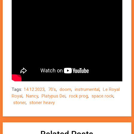
Tags:
14.12.2023
,
70's
,
doom
,
instrumental
,
Le Royal
Royal
,
Nancy
,
Platypus Dei
,
rock prog
,
space rock
,
stoner
,
stoner heavy