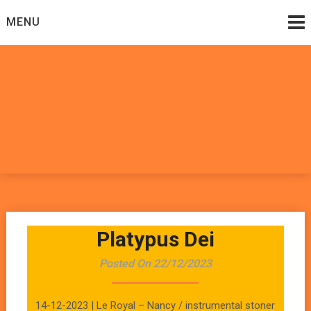
Skip
MENU
to
content
Datadoomzik
ELECTRONIQUE, ROCK, REGGAE, HIP-HOP, FUNK, JAZZ,
MUSIQUE DU MONDE…
Platypus Dei
Posted On 22/12/2023
14-12-2023 | Le Royal – Nancy / instrumental stoner