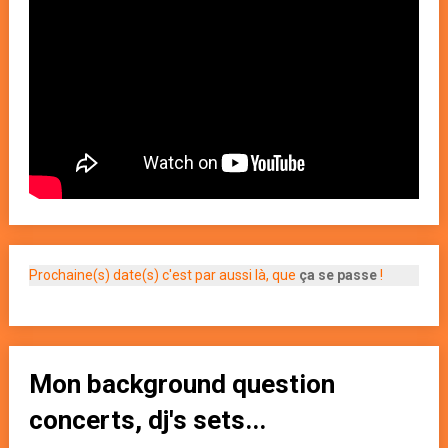
Prochaine(s) date(s) c'est par aussi là, que
ça se passe
!
Mon background question
concerts, dj's sets...