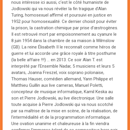
nous intéresse ici aussi, c’est le côté humaniste de
Jodlowski qui va nous révéler la fin tragique d’Alan
Turing, homosexuel affirmé et poursuivi en justice en
1952 pour homosexualité. Ce dernier choisit pour éviter
la prison, la castration chimique par prise d’œstrogènes.
Il est retrouvé mort par empoisonnement au cyanure le
8 juin 1954 dans la chambre de sa maison à Wilmslow
(GB). La reine Élisabeth II le reconnaît comme héros de
guerre et lui accorde une grâce royale à titre posthume
(la belle affaire !!!) … en 2013. Ce soir Alan T. est
interprété par l’Ensemble Nadar, 5 musiciens et leurs 5
avatars, Joanna Freszel, voix soprano polonaise,
Thomas Hauser, comédien allemand, Yann Philippe et
Matthieu Guillin aux live cameras, Manuel Poletti,
concepteur de musique informatique, Kamil Keska au
son et Pierre Jodlowski, au live électronique. Une salle
toute acquise à Pierre Jodlowski qui va nous scotché
par sa maîtrise de la mise en scène, de la réalisation, de
l’intermédialité et de la programmation informatique.
Une ovation unanime et chaleureuse à la fin viendra