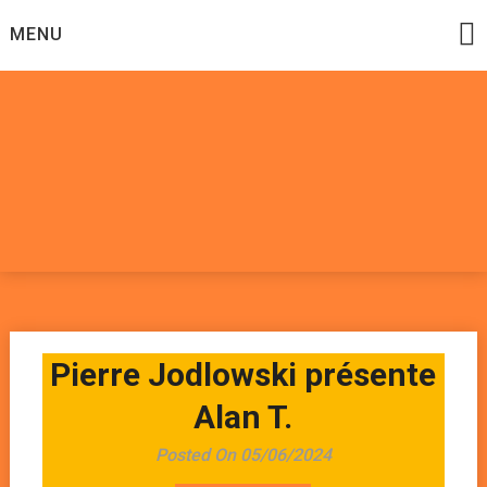
Skip
MENU
to
content
Datadoomzik
ELECTRONIQUE, ROCK, REGGAE, HIP-HOP, FUNK, JAZZ,
MUSIQUE DU MONDE…
Pierre Jodlowski présente
Alan T.
Posted On 05/06/2024