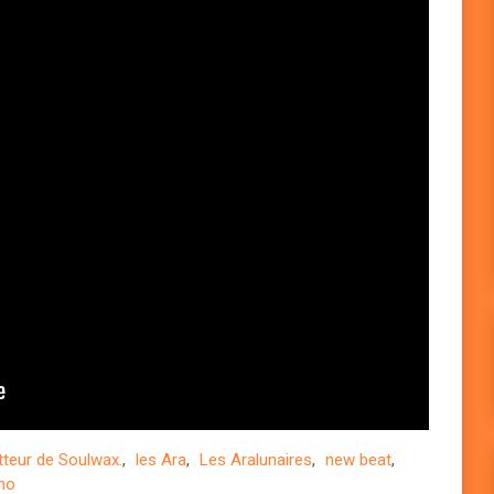
tteur de Soulwax.
,
les Ara
,
Les Aralunaires
,
new beat
,
no