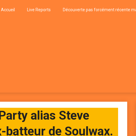
Accueil
Live Reports
Découverte pas forcément récente ma
k
P, FUNK, JAZZ, MUSIQUE DU MONDE…
arty alias Steve
x-batteur de Soulwax.