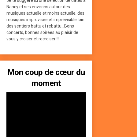
Je te suggère ici une sélection de dates à
Nancy et ses environs autour des
musiques actuelle et moins actuelle, des
musiques improvisée et imprévisible loin
des sentiers battu et rebattu...Bons
concerts, bonnes soirées au plaisir de
vous y croiser et recroiser !!!
Mon coup de cœur du
moment