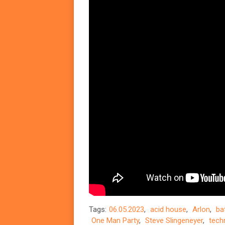
Tags:
06.05.2023
,
acid house
,
Arlon
,
ba
One Man Party
,
Steve Slingeneyer
,
tech