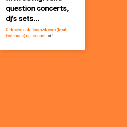
question concerts,
dj's sets...
Retrouve datadoomzik.com (le site
historique) en cliquant
ici
!
in WordPress Cookie par Real Cookie Banner