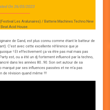
sted On 26/05/2023
Festival Les Aralunaires) / Batterie.Machines.Techno.New
Beat.Acid House.
riginaire de Gand, est plus connu comme étant le batteur de
nt). C’est avec cette excellente référence que je
quoique ! Et effectivement ça va être pas mal mais pas
Party est, ou a été un dj fortement influencé par la techno,
t ancré dans les années 80…90. Son set autour de sa
op marqué par ses influences passées et ne m’a pas
on de révision quand même !!!