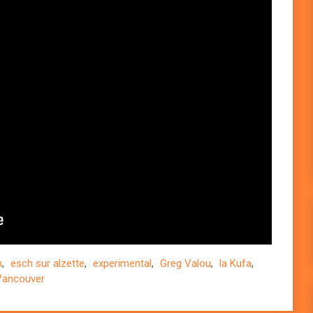
h
,
esch sur alzette
,
experimental
,
Greg Valou
,
la Kufa
,
Vancouver