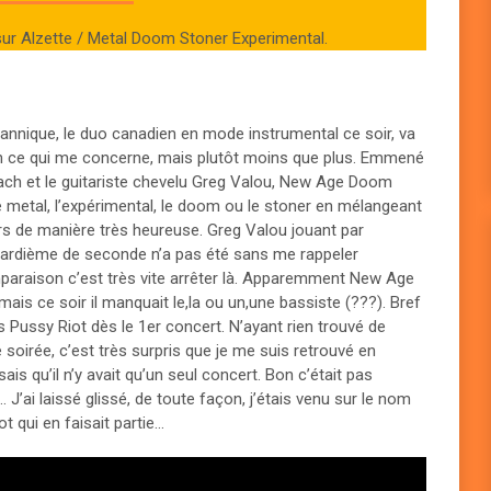
ur Alzette / Metal Doom Stoner Experimental.
annique, le duo canadien en mode instrumental ce soir, va
 en ce qui me concerne, mais plutôt moins que plus. Emmené
nbach et le guitariste chevelu Greg Valou, New Age Doom
le metal, l’expérimental, le doom ou le stoner en mélangeant
rs de manière très heureuse. Greg Valou jouant par
liardième de seconde n’a pas été sans me rappeler
araison c’est très vite arrêter là. Apparemment New Age
ais ce soir il manquait le,la ou un,une bassiste (???). Bref
s Pussy Riot dès le 1er concert. N’ayant rien trouvé de
 soirée, c’est très surpris que je me suis retrouvé en
ais qu’il n’y avait qu’un seul concert. Bon c’était pas
… J’ai laissé glissé, de toute façon, j’étais venu sur le nom
 qui en faisait partie…