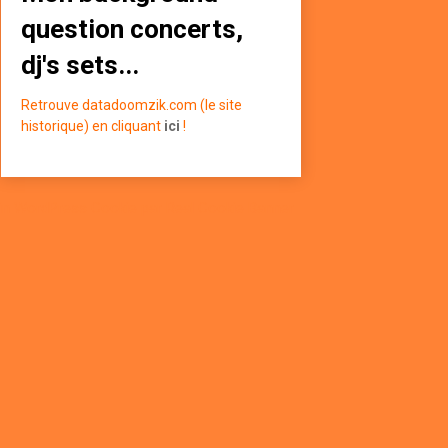
question concerts,
dj's sets...
Retrouve datadoomzik.com (le site
historique) en cliquant
ici
!
in WordPress Cookie par Real Cookie Banner