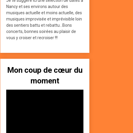
Je te suggère ici une sélection de dates à
Nancy et ses environs autour des
musiques actuelle et moins actuelle, des
musiques improvisée et imprévisible loin
des sentiers battu et rebattu...Bons
concerts, bonnes soirées au plaisir de
vous y croiser et recroiser !!!
Mon coup de cœur du
moment