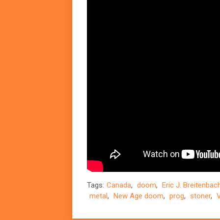
Tags:
Canada
,
doom
,
Eric J. Breitenbac
metal
,
New Age doom
,
prog
,
stoner
,