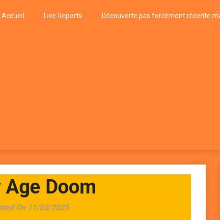
Accueil
Live Reports
Découverte pas forcément récente ma
k
P, FUNK, JAZZ, MUSIQUE DU MONDE…
 Age Doom
sted On 11/03/2025