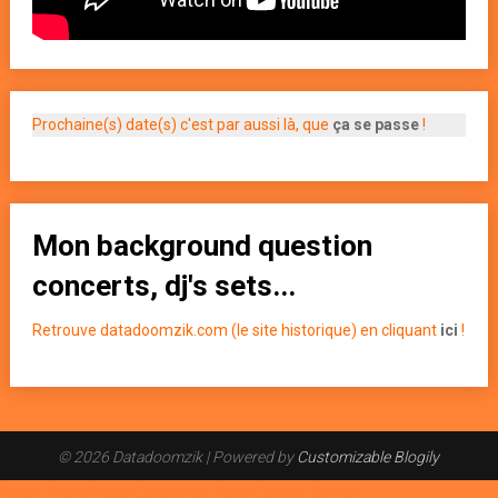
Prochaine(s) date(s) c'est par aussi là, que
ça se passe
!
Mon background question
concerts, dj's sets...
Retrouve datadoomzik.com (le site historique) en cliquant
ici
!
© 2026 Datadoomzik
| Powered by
Customizable Blogily
Plugin WordPress Cookie par Real Cookie Banner