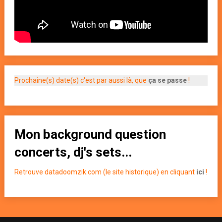
Prochaine(s) date(s) c'est par aussi là, que
ça se passe
!
Mon background question
concerts, dj's sets...
Retrouve datadoomzik.com (le site historique) en cliquant
ici
!