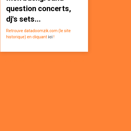
question concerts,
dj's sets...
Retrouve datadoomzik.com (le site
historique) en cliquant
ici
!
in WordPress Cookie par Real Cookie Banner