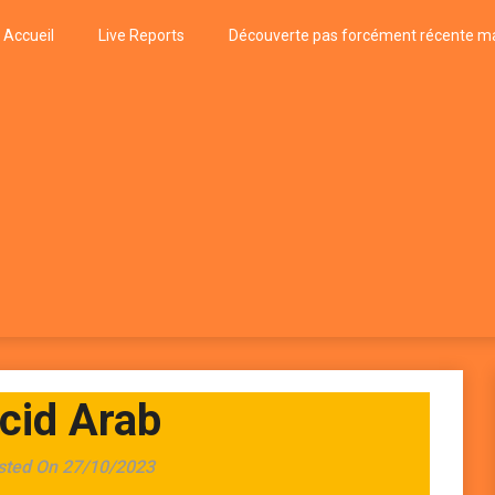
Accueil
Live Reports
Découverte pas forcément récente ma
k
P, FUNK, JAZZ, MUSIQUE DU MONDE…
cid Arab
sted On 27/10/2023