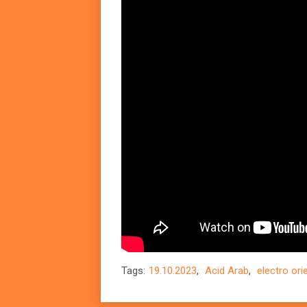
Tags:
19.10.2023
,
Acid Arab
,
electro ori