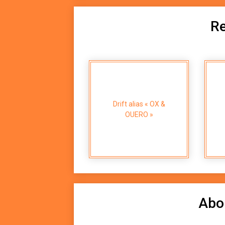
Re
Drift alias « OX &
OUERO »
Abo