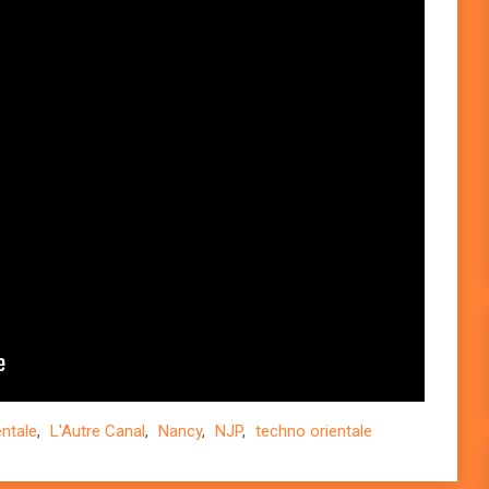
entale
,
L'Autre Canal
,
Nancy
,
NJP
,
techno orientale