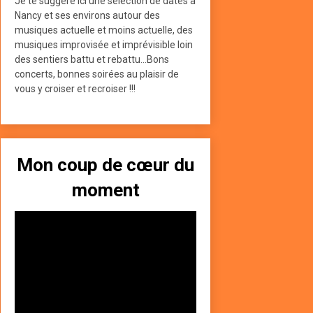
Je te suggère ici une sélection de dates à
Nancy et ses environs autour des
musiques actuelle et moins actuelle, des
musiques improvisée et imprévisible loin
des sentiers battu et rebattu...Bons
concerts, bonnes soirées au plaisir de
vous y croiser et recroiser !!!
Mon coup de cœur du
moment